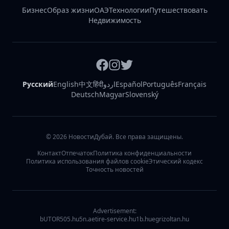
Бизнес
Образ жизни
ОАЭ
Технологии
Путешествовать
Недвижимость
Русский
English
中文
हिंदी
اردو
Español
Português
Français
Deutsch
Magyar
Slovenský
©
2026
НовостиДубай. Все права защищены.
Контакт
Отпечаток
Политика конфиденциальности
Политика использования файлов cookie
Этический кодекс
Точность новостей
Advertisement:
bUTOR5
05.hu
5n.ae
tire-service.hu
1b.hu
egrizoltan.hu