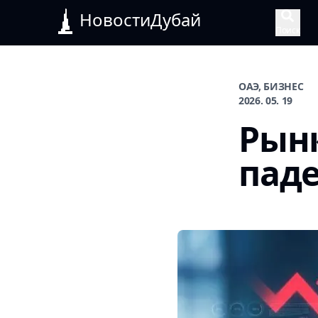
НовостиДубай
Поиск
ОАЭ, БИЗНЕС
2026. 05. 19
Рынк
пад