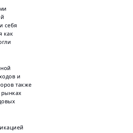
ыми
ей
и себя
я как
огли
ьной
ходов и
торов также
 рынках
ндовых
фикацией