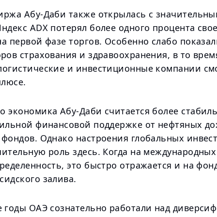
иржа Абу-Даби также открылась с значительн
Индекс ADX потерял более одного процента сво
а первой фазе торгов. Особенно слабо показал
ров страхования и здравоохранения, в то врем
логистические и инвестиционные компании см
плюсе.
о экономика Абу-Даби считается более стабил
сильной финансовой поддержке от нефтяных до
 фондов. Однако настроения глобальных инвес
чительную роль здесь. Когда на международных
пределенность, это быстро отражается и на фо
сидского залива.
е годы ОАЭ сознательно работали над диверси