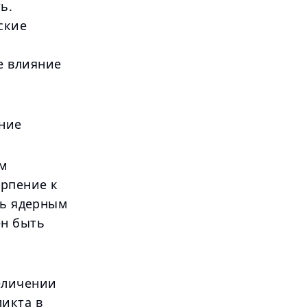
ь.
ские
е влияние
ние
ем
ерпение к
ть ядерным
ен быть
еличении
икта в