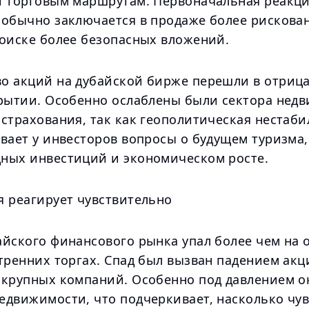
и торговым маршрутам. Первоначальная реакц
 обычно заключается в продаже более рискова
поиске более безопасных вложений.
о акций на дубайской бирже перешли в отриц
крытии. Особенно ослаблены были сектора нед
 страхования, так как геополитическая нестаб
вает у инвесторов вопросы о будущем туризма,
ных инвестиций и экономическом росте.
я реагирует чувствительно
айского финансового рынка упал более чем на 
тренних торгах. Спад был вызван падением акц
 крупных компаний. Особенно под давлением о
едвижимости, что подчеркивает, насколько чу