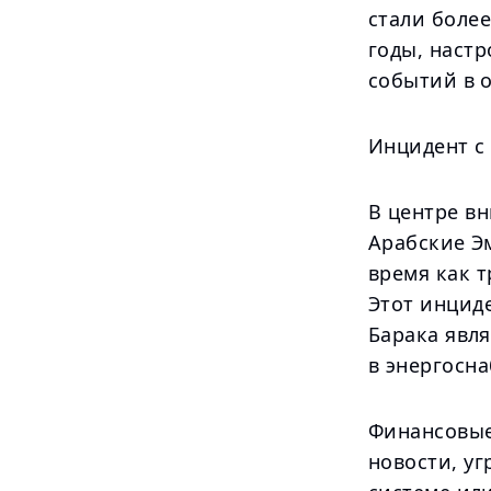
стали боле
годы, наст
событий в 
Инцидент с
В центре в
Арабские Э
время как 
Этот инциде
Барака явл
в энергосн
Финансовые
новости, у