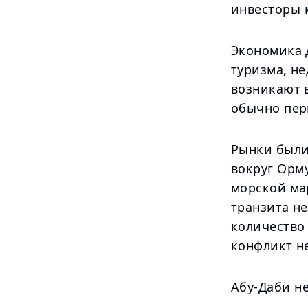
инвесторы к
Экономика 
туризма, н
возникают 
обычно пер
Рынки были
вокруг Орм
морской ма
транзита н
количество
конфликт н
Абу-Даби н