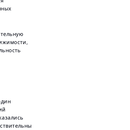
ия
нных
ательную
вижимости,
ильность
один
ий
казались
вствительны