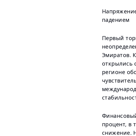
Напряжение
падением
Первый тор
неопределе
Эмиратов. 
открылись с
регионе об
чувствител
международ
стабильнос
Финансовый
процент, в 
снижение. Н