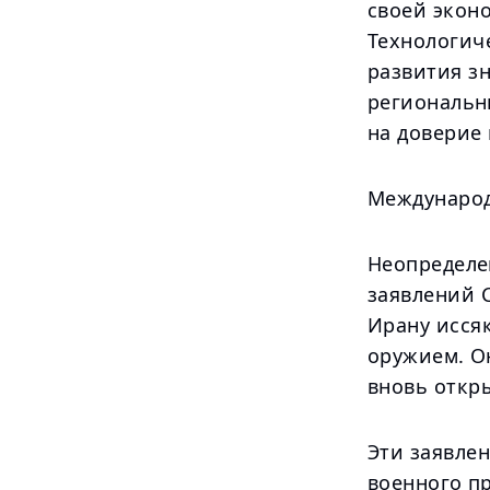
своей экон
Технологич
развития з
региональн
на доверие 
Международ
Неопределе
заявлений 
Ирану иссяк
оружием. О
вновь откр
Эти заявле
военного п