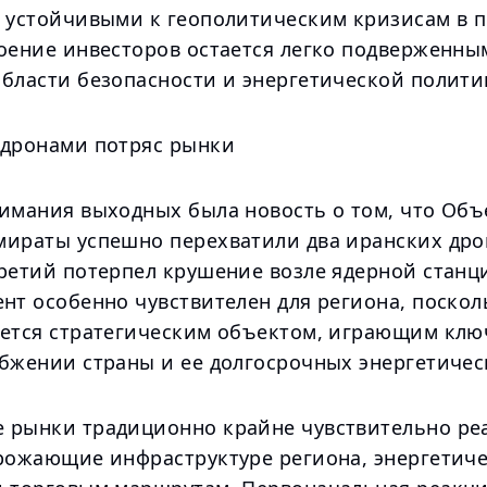
е устойчивыми к геополитическим кризисам в 
роение инвесторов остается легко подверженн
области безопасности и энергетической полити
 дронами потряс рынки
нимания выходных была новость о том, что Об
мираты успешно перехватили два иранских дрон
третий потерпел крушение возле ядерной станц
нт особенно чувствителен для региона, поскол
яется стратегическим объектом, играющим клю
абжении страны и ее долгосрочных энергетичес
 рынки традиционно крайне чувствительно ре
грожающие инфраструктуре региона, энергетич