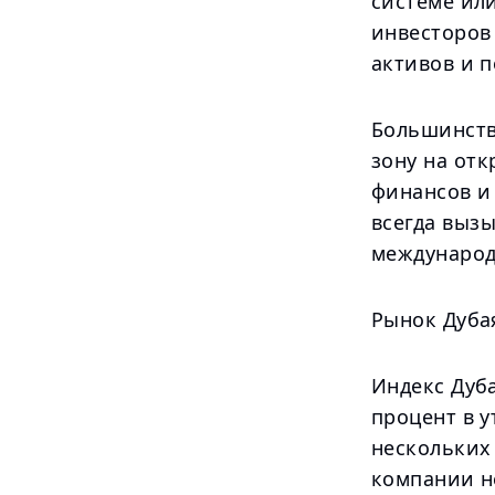
системе ил
инвесторов
активов и 
Большинств
зону на от
финансов и
всегда вызы
международ
Рынок Дуба
Индекс Дуб
процент в у
нескольких
компании н