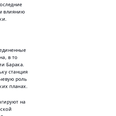
последние
ым влиянию
ки.
ъединенные
а, в то
ии Барака.
ьку станция
чевую роль
ких планах.
агируют на
еской