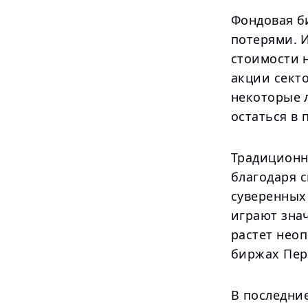
Фондовая б
потерями. 
стоимости н
акции секто
некоторые 
остаться в 
Традиционн
благодаря 
суверенных
играют зна
растет нео
биржах Пер
В последни