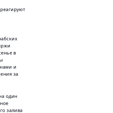
 реагируют
рабских
биржи
сенье в
ры
онами и
ения за
на один
чное
го залива