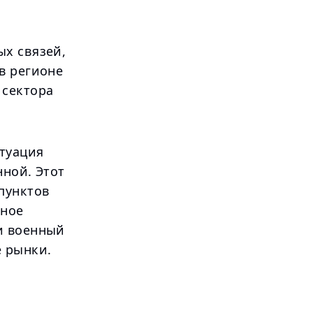
ых связей,
в регионе
 сектора
туация
нной. Этот
пунктов
мное
и военный
е рынки.