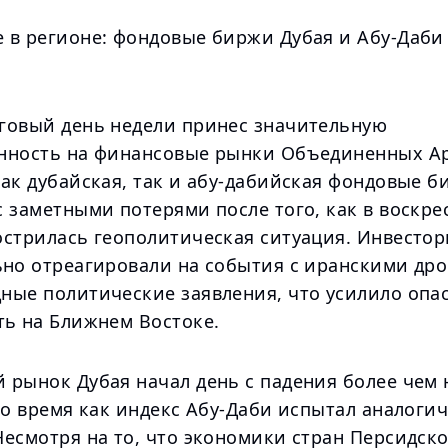
 в регионе: фондовые биржи Дубая и Абу-Даби
говый день недели принес значительную
нность на финансовые рынки Объединенных А
Как дубайская, так и абу-дабийская фондовые 
 заметными потерями после того, как в воскре
острилась геополитическая ситуация. Инвесто
ьно отреагировали на события с иранскими др
ные политические заявления, что усилило опас
ть на Ближнем Востоке.
 рынок Дубая начал день с падения более чем 
то время как индекс Абу-Даби испытал аналоги
есмотря на то, что экономики стран Персидско