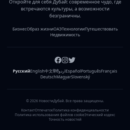
Откройте для себя Дубай: современное чудо, где
встречаются культуры, а возможности
безграничны.
Бизнес
Образ жизни
ОАЭ
Технологии
Путешествовать
Недвижимость
Русский
English
中文
हिंदी
اردو
Español
Português
Français
Deutsch
Magyar
Slovenský
©
2026
НовостиДубай. Все права защищены.
Контакт
Отпечаток
Политика конфиденциальности
Политика использования файлов cookie
Этический кодекс
Точность новостей