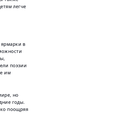
детям легче
 ярмарки в
можности
ы,
ели поэзии
ые им
мире, но
дние годы.
ько поощряя