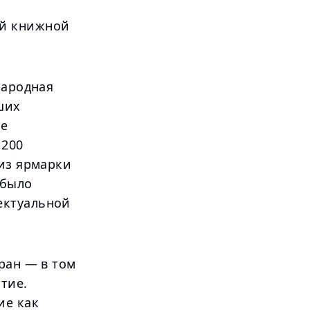
ой книжной
народная
ших
ое
1200
виз ярмарки
 было
ектуальной
ран — в том
тие.
ие как