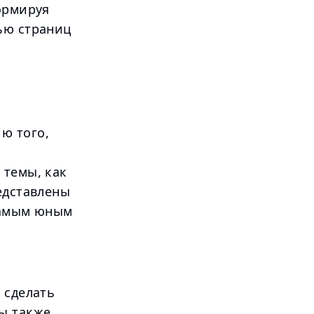
ормируя
ью страниц
ю того,
 темы, как
едставлены
 самым юным
 сделать
ы также