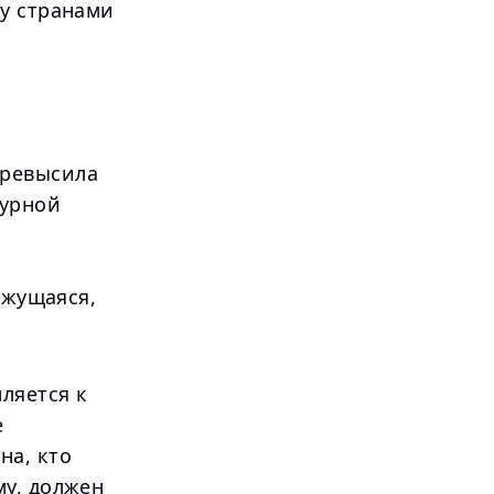
ду странами
превысила
турной
ижущаяся,
ляется к
е
на, кто
му, должен