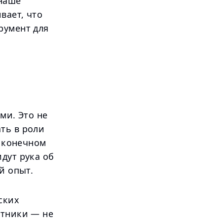
 наше
вает, что
румент для
ми. Это не
ть в роли
в конечном
дут рука об
й опыт.
ских
стники — не