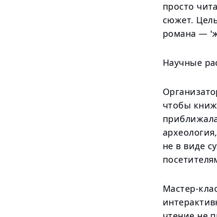
просто чита
сюжет. Цел
романа — '
Научные ра
Организато
чтобы книжн
приближала
археология,
не в виде с
посетителя
Мастер-кла
интерактивн
чтение не 