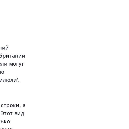
ний
обритании
ели могут
но
илюли',
строки, а
 Этот вид
лько