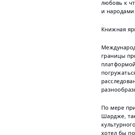
любовь к ч
и народами
Книжная яр
Международ
границы пр
платформой,
погружатьс
расследован
разнообраз
По мере пр
Шардже, та
культурног
хотел бы п