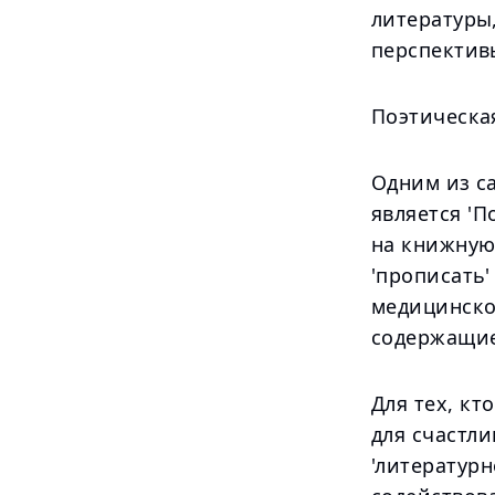
литературы,
перспектив
Поэтическа
Одним из с
является 'П
на книжную 
'прописать'
медицинском
содержащие 
Для тех, кт
для счастл
'литературн