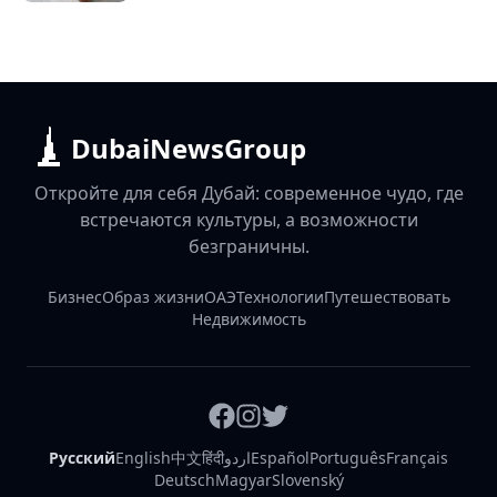
DubaiNewsGroup
Откройте для себя Дубай: современное чудо, где
встречаются культуры, а возможности
безграничны.
Бизнес
Образ жизни
ОАЭ
Технологии
Путешествовать
Недвижимость
Русский
English
中文
हिंदी
اردو
Español
Português
Français
Deutsch
Magyar
Slovenský