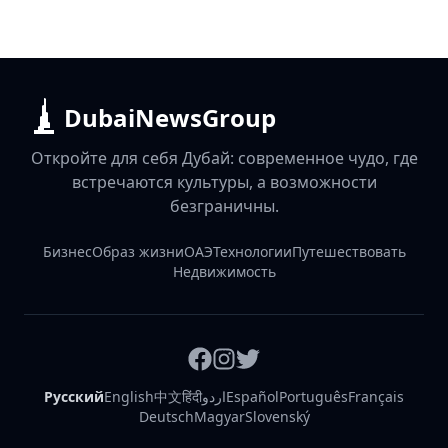
DubaiNewsGroup
Откройте для себя Дубай: современное чудо, где
встречаются культуры, а возможности
безграничны.
Бизнес
Образ жизни
ОАЭ
Технологии
Путешествовать
Недвижимость
Русский
English
中文
हिंदी
اردو
Español
Português
Français
Deutsch
Magyar
Slovenský