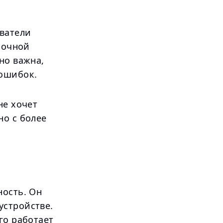
ватели
рочной
но важна,
 ошибок.
не хочет
но с более
ность. Он
устройстве.
го работает