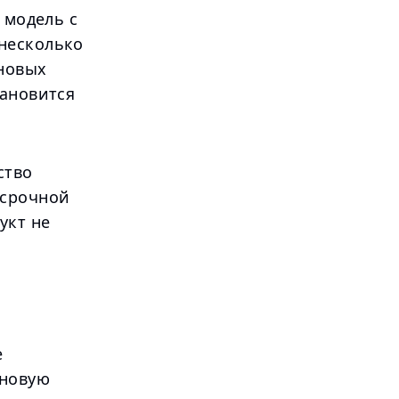
 модель с
несколько
 новых
тановится
ство
осрочной
укт не
е
 новую