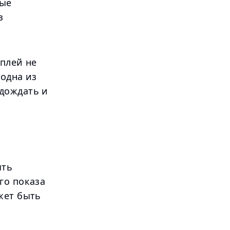
ные
з
сплей не
 одна из
дождать и
ыть
го показа
жет быть