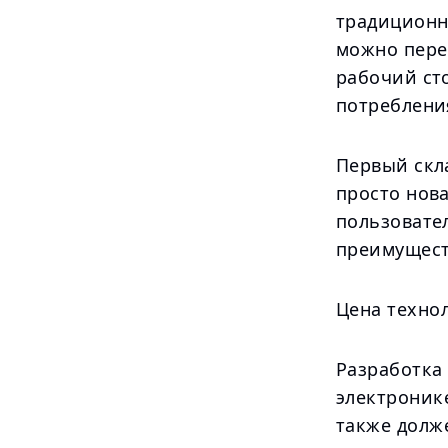
традиционн
можно пере
рабочий ст
потреблени
Первый скла
просто нов
пользовате
преимущест
Цена техно
Разработка
электроник
также долж