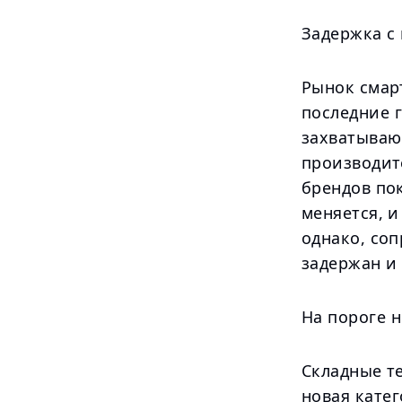
Задержка с 
Рынок смар
последние г
захватываю
производите
брендов пок
меняется, и
однако, со
задержан и 
На пороге 
Складные т
новая катег