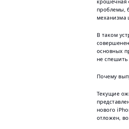
крошечная 
проблемы, 
механизма 
В таком ус
совершенен,
основных п
не спешить
Почему вып
Текущие ож
представле
нового iPh
отложен, во