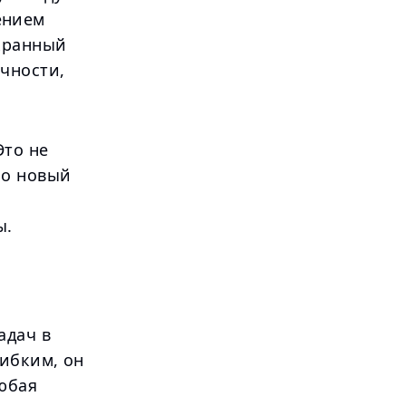
ением
кранный
чности,
Это не
но новый
ы.
адач в
гибким, он
юбая