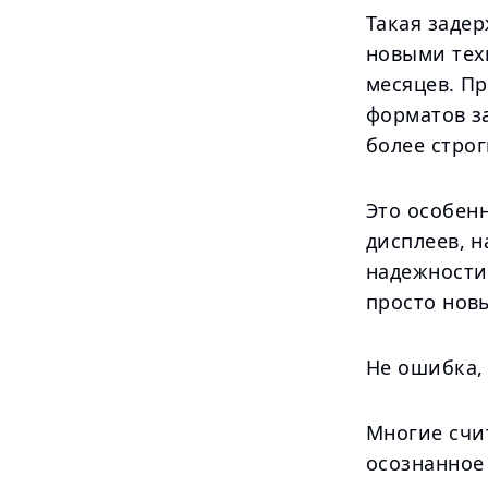
Такая задер
новыми тех
месяцев. П
форматов з
более строг
Это особенн
дисплеев, 
надежности 
просто новы
Не ошибка, 
Многие счи
осознанное