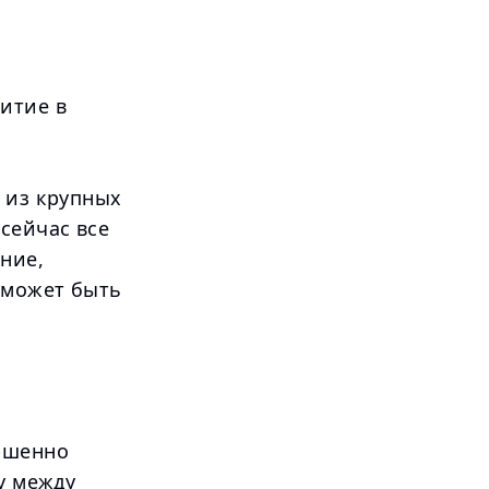
итие в
 из крупных
сейчас все
ние,
 может быть
ершенно
у между