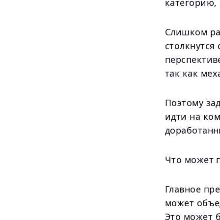
категорию, 
Слишком ра
столкнутся 
перспективе
так как ме
Поэтому зад
идти на ко
доработанн
Что может 
Главное пр
может объе
Это может б