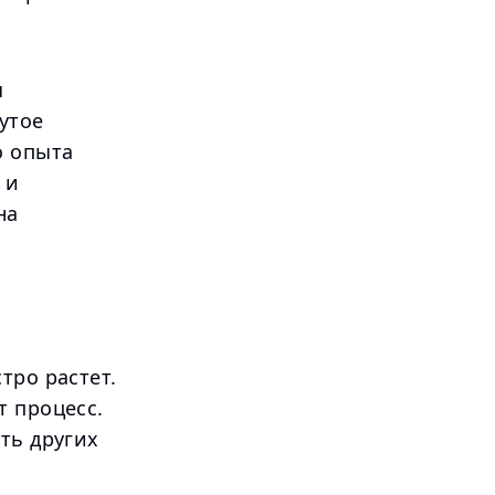
я
утое
о опыта
 и
на
тро растет.
т процесс.
ть других