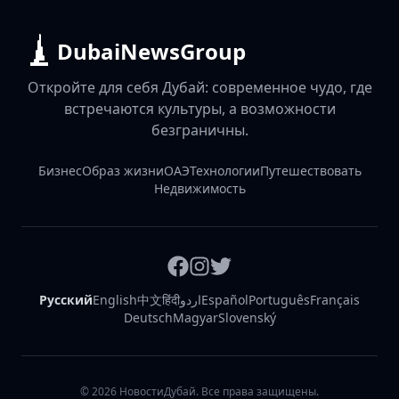
DubaiNewsGroup
Откройте для себя Дубай: современное чудо, где
встречаются культуры, а возможности
безграничны.
Бизнес
Образ жизни
ОАЭ
Технологии
Путешествовать
Недвижимость
Русский
English
中文
हिंदी
اردو
Español
Português
Français
Deutsch
Magyar
Slovenský
©
2026
НовостиДубай. Все права защищены.