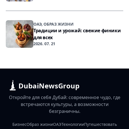
ОАЭ, ОБРАЗ ЖИЗНИ
Традиции и урожай: свежие финики
для всех
2026. 07. 21
DubaiNewsGroup
Откройте для себя Дубай: современное чудо, где
встречаются культуры, а возможности
безграничны.
Бизнес
Образ жизни
ОАЭ
Технологии
Путешествовать