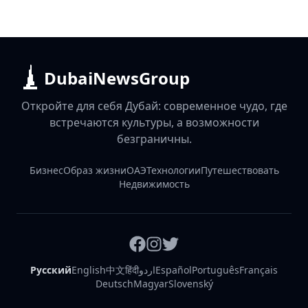
DubaiNewsGroup
Откройте для себя Дубай: современное чудо, где
встречаются культуры, а возможности
безграничны.
Бизнес
Образ жизни
ОАЭ
Технологии
Путешествовать
Недвижимость
Русский
English
中文
हिंदी
اردو
Español
Português
Français
Deutsch
Magyar
Slovenský