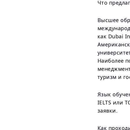
Что предлаг
Высшее обр
международ
как Dubai I
Американск
университе
Наиболее п
менеджмент
туризм и го
Язык обучен
IELTS или T
заявки.
Как проход