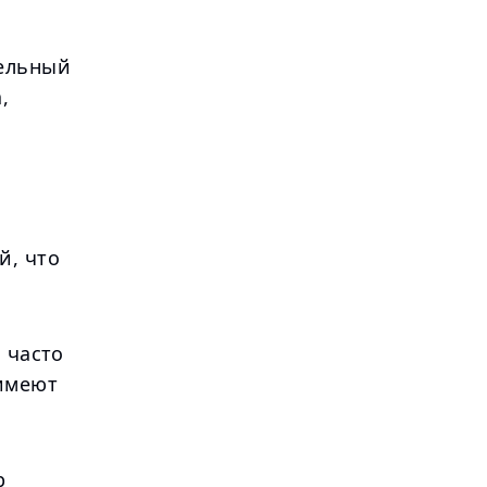
тельный
,
й, что
 часто
имеют
р