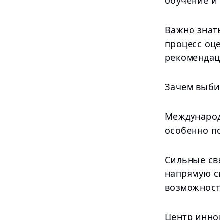
обучение и
Важно знат
процесс оц
рекомендац
Зачем выби
Международ
особенно п
Сильные свя
напрямую с
возможност
Центр иннов