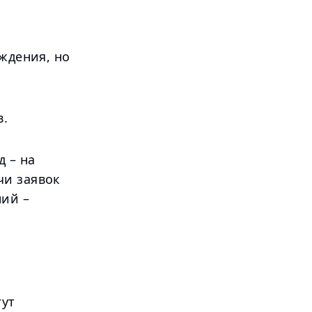
еждения, но
в.
 – на
чи заявок
ний –
гут