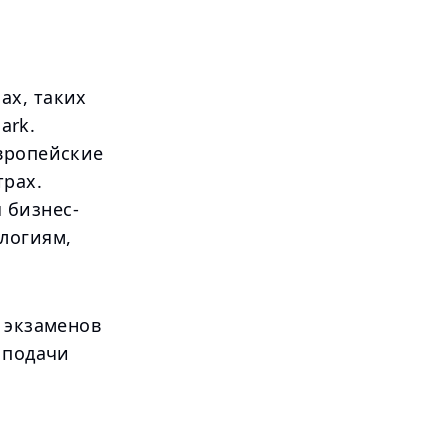
ах, таких
ark.
европейские
трах.
 бизнес-
логиям,
 экзаменов
 подачи