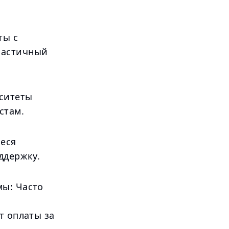
ты с
частичный
рситеты
стам.
еся
ддержку.
мы: Часто
т оплаты за