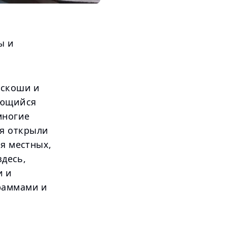
ы и
оскоши и
ающийся
многие
я открыли
ля местных,
здесь,
и и
раммами и