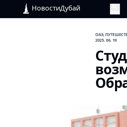
НовостиДубай
Поиск
ОАЭ, ПУТЕШЕСТ
2025. 06. 19
Сту
возм
Обр