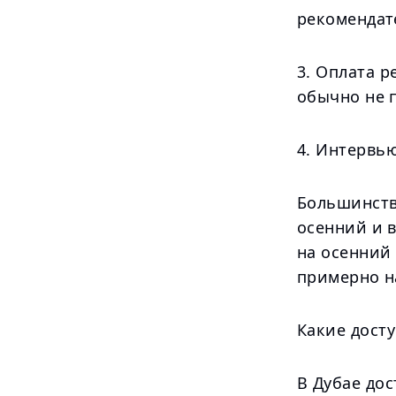
рекомендате
3. Оплата р
обычно не 
4. Интервь
Большинств
осенний и 
на осенний 
примерно н
Какие дост
В Дубае до