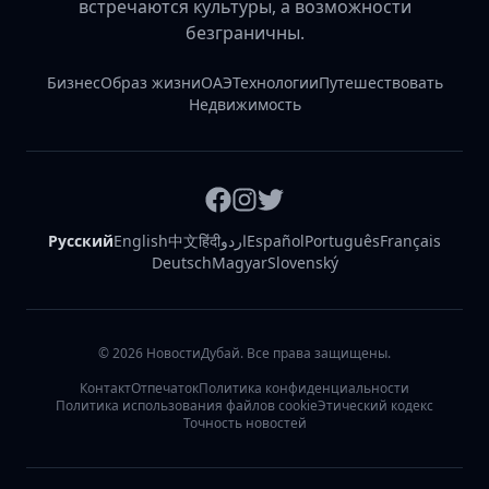
встречаются культуры, а возможности
безграничны.
Бизнес
Образ жизни
ОАЭ
Технологии
Путешествовать
Недвижимость
Русский
English
中文
हिंदी
اردو
Español
Português
Français
Deutsch
Magyar
Slovenský
©
2026
НовостиДубай. Все права защищены.
Контакт
Отпечаток
Политика конфиденциальности
Политика использования файлов cookie
Этический кодекс
Точность новостей