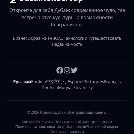
Откройте для себя Дубай: современное чудо, где
встречаются культуры, а возможности
безграничны.
Бизнес
Образ жизни
ОАЭ
Технологии
Путешествовать
Недвижимость
Русский
English
中文
हिंदी
اردو
Español
Português
Français
Deutsch
Magyar
Slovenský
©
2026
НовостиДубай. Все права защищены.
Контакт
Отпечаток
Политика конфиденциальности
Политика использования файлов cookie
Этический кодекс
Точность новостей