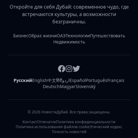
Откройте для себя Дубай: современное чудо, где
встречаются культуры, а возможности
безграничны.
Бизнес
Образ жизни
ОАЭ
Технологии
Путешествовать
Недвижимость
Русский
English
中文
हिंदी
اردو
Español
Português
Français
Deutsch
Magyar
Slovenský
©
2026
НовостиДубай. Все права защищены.
Контакт
Отпечаток
Политика конфиденциальности
Политика использования файлов cookie
Этический кодекс
Точность новостей