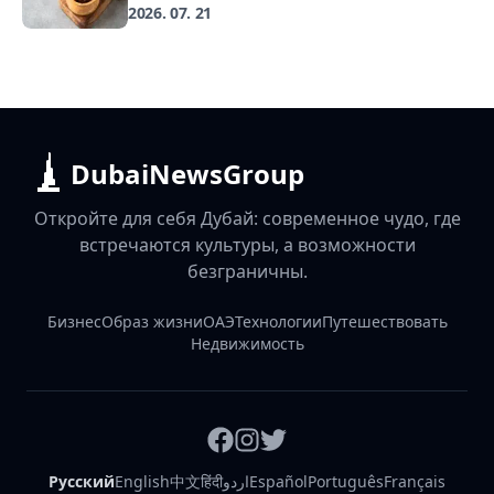
2026. 07. 21
DubaiNewsGroup
Откройте для себя Дубай: современное чудо, где
встречаются культуры, а возможности
безграничны.
Бизнес
Образ жизни
ОАЭ
Технологии
Путешествовать
Недвижимость
Русский
English
中文
हिंदी
اردو
Español
Português
Français