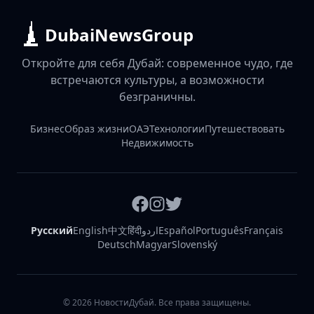
DubaiNewsGroup
Откройте для себя Дубай: современное чудо, где
встречаются культуры, а возможности
безграничны.
Бизнес
Образ жизни
ОАЭ
Технологии
Путешествовать
Недвижимость
Русский
English
中文
हिंदी
اردو
Español
Português
Français
Deutsch
Magyar
Slovenský
©
2026
НовостиДубай. Все права защищены.