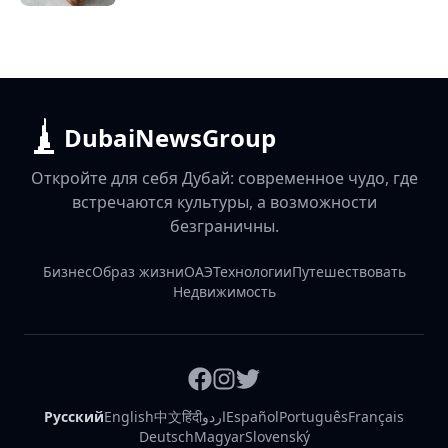
DubaiNewsGroup
Откройте для себя Дубай: современное чудо, где
встречаются культуры, а возможности
безграничны.
Бизнес
Образ жизни
ОАЭ
Технологии
Путешествовать
Недвижимость
Русский
English
中文
हिंदी
اردو
Español
Português
Français
Deutsch
Magyar
Slovenský