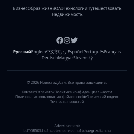
Бизнес
Образ жизни
ОАЭ
Технологии
Путешествовать
Недвижимость
Русский
English
中文
हिंदी
اردو
Español
Português
Français
Deutsch
Magyar
Slovenský
©
2026
НовостиДубай. Все права защищены.
Контакт
Отпечаток
Политика конфиденциальности
Политика использования файлов cookie
Этический кодекс
Точность новостей
Advertisement:
bUTOR5
05.hu
5n.ae
tire-service.hu
1b.hu
egrizoltan.hu