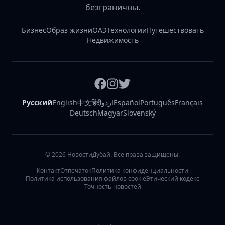
безграничны.
Бизнес
Образ жизни
ОАЭ
Технологии
Путешествовать
Недвижимость
Русский
English
中文
हिंदी
اردو
Español
Português
Français
Deutsch
Magyar
Slovenský
©
2026
НовостиДубай. Все права защищены.
Контакт
Отпечаток
Политика конфиденциальности
Политика использования файлов cookie
Этический кодекс
Точность новостей